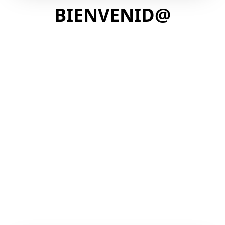
BIENVENID@
TRANSFORMA
TU NEGOCIO EN
SOLO 7 PASOS
ES TIEMPO DE DEJAR DE ADIVINAR Y
COMENZAR A VENDER MÁS
Dejarás de vender servicios para vender
resultados que cambian vidas.