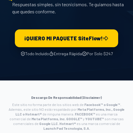
Respuestas simples, sin tecnicismos. Te guiamos hasta
que quedes conforme.
¡QUIERO MI PAQUETE SiteFlow!
Todo Incluido
Entrega Rápida
Por Solo $247
Descargo De Responsabilidad (Disclaimer)
Este sitio no forma parte de los sitios web de
Facebook™ o Google™.
Además, este sitio NO está respaldado por
Meta Platforms, Inc., Google
LLC o Hotmart®
de ninguna manera.
FACEBOOK™
es una marca
comercial de
Meta Platforms, Inc.
GOOGLE™
y
YOUTUBE™
son marcas
comerciales de
Google LLC.
Hotmart®
es una marca comercial de
Launch Pad Tecnologia, S.A.