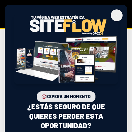
×
TU PÁGINA
WEB LISTA EN
SOLO 3 DÍAS
ESPERA UN MOMENTO
¿ESTÁS SEGURO DE QUE
ELIMINA LA ESPERA. ACELERA TUS RESULTADOS
QUIERES PERDER ESTA
OPORTUNIDAD?
Mientras otros te hacen esperar semanas o meses,